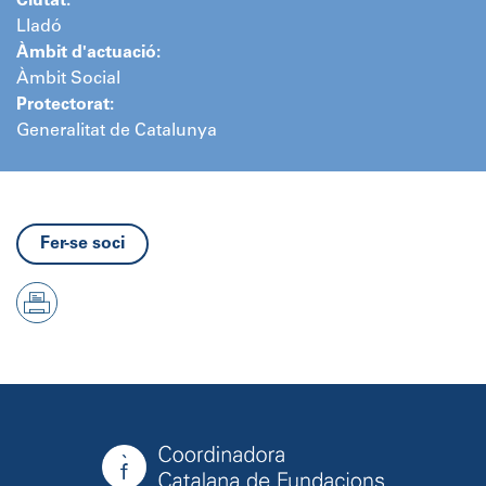
Ciutat:
Lladó
Àmbit d'actuació:
Àmbit Social
Protectorat:
Generalitat de Catalunya
Fer-se soci