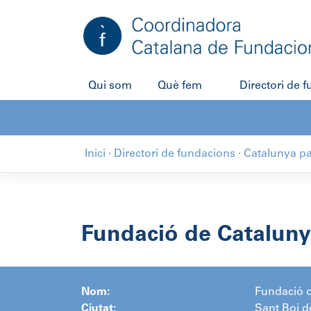
Salta
al
contingut
Qui som
Què fem
Directori de 
Inici
·
Directori de fundacions
·
Catalunya pa
Fundació de Cataluny
Nom:
Fundació d
Ciutat:
Sant Boi d