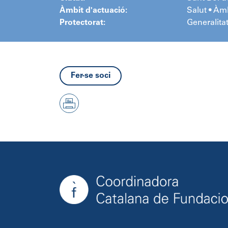
Àmbit d'actuació:
Salut • Àm
Protectorat:
Generalita
Fer-se soci