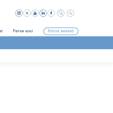
Inicia sessió
at
Fer-se soci