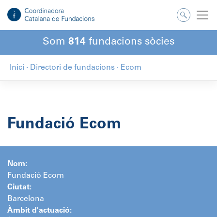
Salta
al
contingut
Som
814
fundacions sòcies
Inici
·
Directori de fundacions
·
Ecom
Fundació Ecom
Nom:
Fundació Ecom
Ciutat:
Barcelona
Àmbit d'actuació: