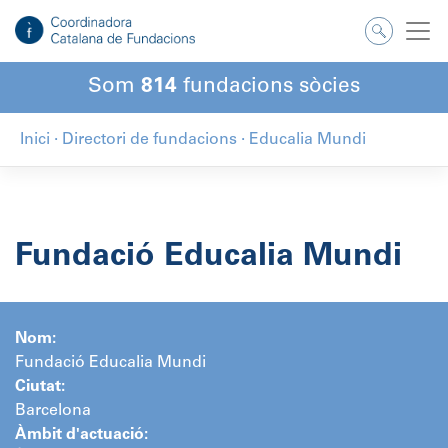
Salta
al
contingut
Som
814
fundacions sòcies
Inici
·
Directori de fundacions
·
Educalia Mundi
Fundació Educalia Mundi
Nom:
Fundació Educalia Mundi
Ciutat:
Barcelona
Àmbit d'actuació: