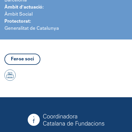
Barcelona
Àmbit d'actuació:
Àmbit Social
Protectorat:
Generalitat de Catalunya
Fer-se soci