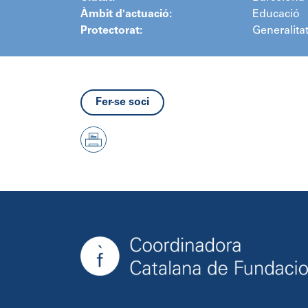
Àmbit d'actuació:
Educació
Protectorat:
Generalita
Fer-se soci