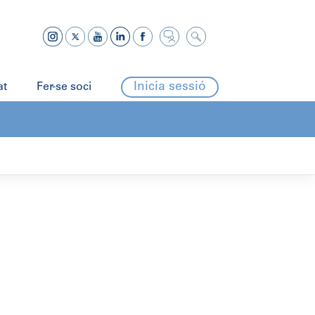
Inicia sessió
at
Fer-se soci