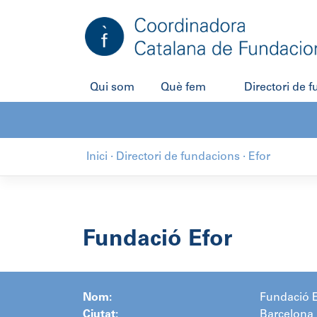
Salta
al
contingut
Qui som
Què fem
Directori de 
Inici
·
Directori de fundacions
·
Efor
Fundació Efor
Nom:
Fundació E
Ciutat:
Barcelona