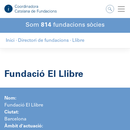
Salta
al
contingut
Som
814
fundacions sòcies
Inici
·
Directori de fundacions
·
Llibre
Fundació El Llibre
Nom:
Fundació El Llibre
Ciutat:
Barcelona
Àmbit d'actuació: