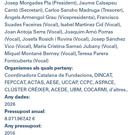
Josep Morgades Pla (President), Jaume Calsapeu
Cantó (Secretari), Carlos Sancho Madruga (Tresorer),
Àngels Armengol Grau (Vicepresidenta), Francisco
Suades Faceiras (Vocal), Isabel Martínez Cid (Vocal),
Joan Antoja Serra (Vocal), Joaquim Arnó Porras
(Vocal), Josefa Rosich i Rovira (Vocal), Josep Sánchez
Vico (Vocal), Maria Cristina Samsó Jubany (Vocal),
Miquel Montané Berney (Vocal), Teresa Parera
Fontcuberta (Vocal)
Organismes als quals pertany:
Coordinadora Catalana de Fundacions, DINCAT,
FEPCCAT, ACTAS, AESE, UCCAP, CCPC, ASPACE,
CLÚSTER CRÉIXER, ACEDE, UBM, COCARMI, d’altres..
Any dades:
2026
Pressupost anual:
8.071.967,42 €
Any pressupost:
2016