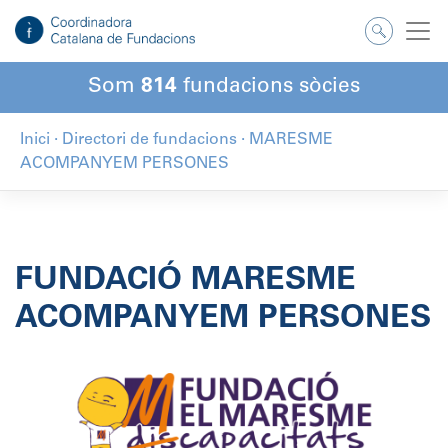
Salta
al
contingut
Som
814
fundacions sòcies
Inici
·
Directori de fundacions
·
MARESME
ACOMPANYEM PERSONES
FUNDACIÓ MARESME
ACOMPANYEM PERSONES