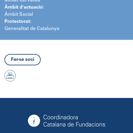
Mollet del Vallès
Àmbit d'actuació:
Àmbit Social
Protectorat:
Generalitat de Catalunya
Fer-se soci