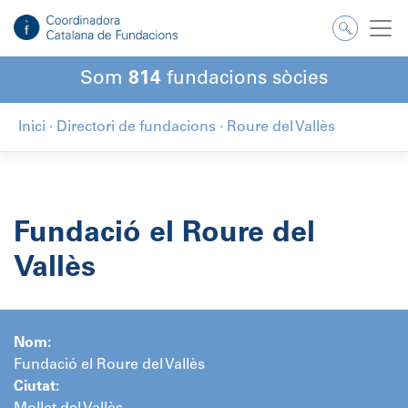
Salta
al
contingut
Som
814
fundacions sòcies
Inici
·
Directori de fundacions
·
Roure del Vallès
Fundació el Roure del
Vallès
Nom:
Fundació el Roure del Vallès
Ciutat: