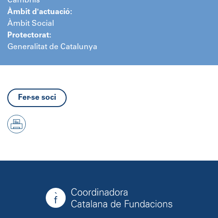
Cambrils
Àmbit d'actuació:
Àmbit Social
Protectorat:
Generalitat de Catalunya
Fer-se soci