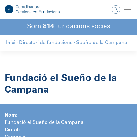
Salta
al
contingut
Som
814
fundacions sòcies
Inici
·
Directori de fundacions
·
Sueño de la Campana
Fundació el Sueño de la
Campana
Nom:
Fundació el Sueño de la Campana
Ciutat: