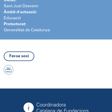
Ciutat:
Sant Just Desvern
Àmbit d'actuació:
Educació
Protectorat:
Generalitat de Catalunya
Fer-se soci