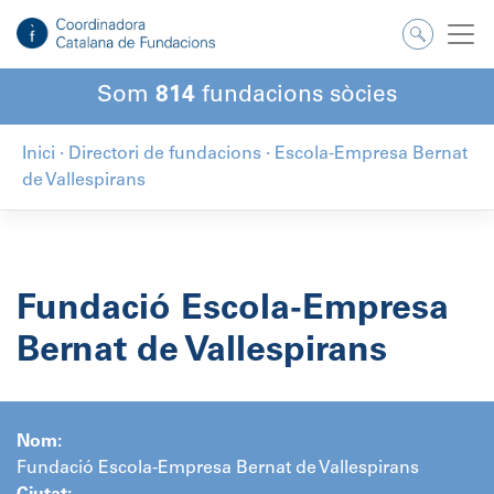
Salta
al
contingut
Som
814
fundacions sòcies
Inici
·
Directori de fundacions
·
Escola-Empresa Bernat
de Vallespirans
Fundació Escola-Empresa
Bernat de Vallespirans
Nom:
Fundació Escola-Empresa Bernat de Vallespirans