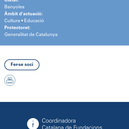
Ciutat:
Banyoles
Àmbit d'actuació:
Cultura • Educació
Protectorat:
Generalitat de Catalunya
Fer-se soci