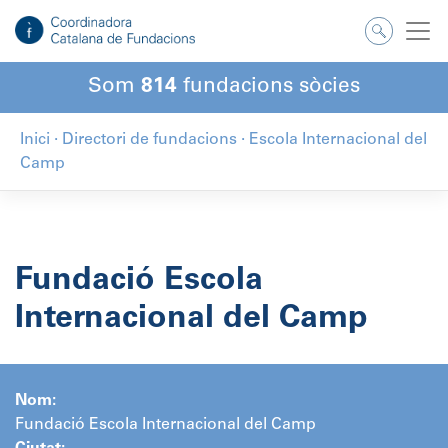
Salta
al
contingut
Som
814
fundacions sòcies
Inici
·
Directori de fundacions
·
Escola Internacional del
Camp
Fundació Escola
Internacional del Camp
Nom:
Fundació Escola Internacional del Camp