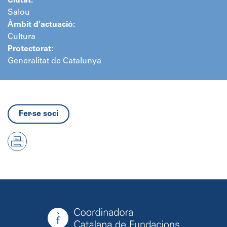
Ciutat:
Salou
Àmbit d'actuació:
Cultura
Protectorat:
Generalitat de Catalunya
Fer-se soci