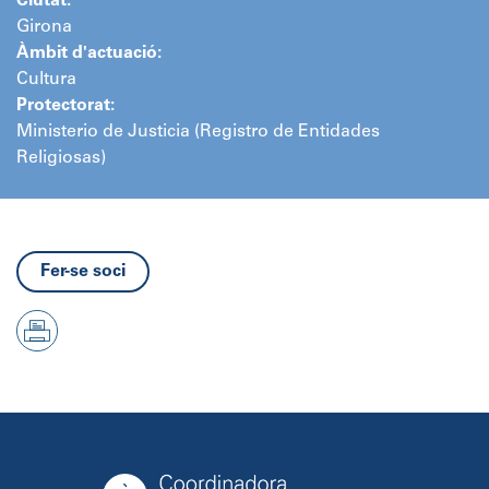
Ciutat:
Girona
Àmbit d'actuació:
Cultura
Protectorat:
Ministerio de Justicia (Registro de Entidades
Religiosas)
Fer-se soci