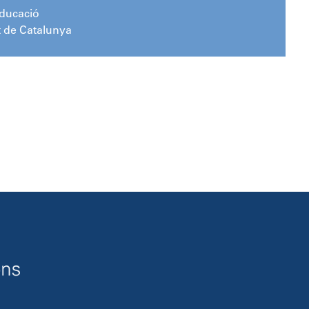
Educació
t de Catalunya