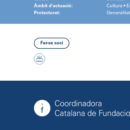
Àmbit d'actuació:
Cultura • 
Protectorat:
Generalita
Fer-se soci