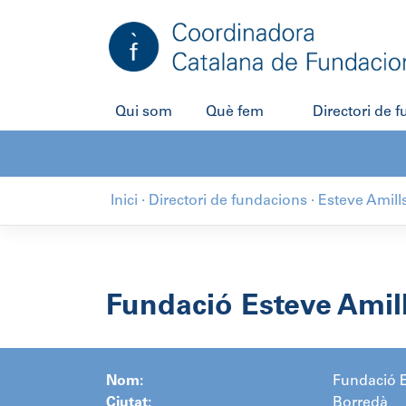
Salta
al
contingut
Qui som
Què fem
Directori de 
Inici
·
Directori de fundacions
·
Esteve Amill
Fundació Esteve Amil
Nom:
Fundació E
Ciutat:
Borredà