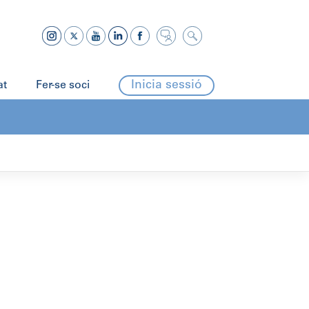
Inicia sessió
at
Fer-se soci