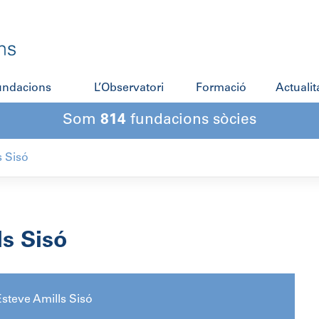
fundacions
L’Observatori
Formació
Actualit
Som
814
fundacions sòcies
s Sisó
ls Sisó
steve Amills Sisó