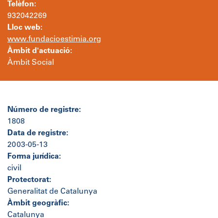
Telèfon:
932042269
Lloc web:
www.fundacioestimia.org
Àmbit d'actuació:
Àmbit Social
Número de registre:
1808
Data de registre:
2003-05-13
Forma jurídica:
civil
Protectorat:
Generalitat de Catalunya
Àmbit geogràfic:
Catalunya