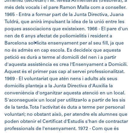
Jiménez (secretari) i M. Teresa Armenteras (tresorera), a
més dels vocals i el pare Ramon Malla com a conseller.
1965 - Entra a formar part de la Junta Directiva, Juana
Tuldrá, que anirà impulsant la idea de la unió entre les
poques associacions que existeixen. 1966 - El pare d'un
nen de 6 anys afectat de poliomielitis i resident a
Barcelona sol•licita ensenyament per al seu fill, ja que
no és admès en cap escola. Es decideix que aquesta
petició es durà a terme al domicili del nen i a partir
d'aquesta assistència es crea l'Ensenyament a Domicili.
Aquest és el primer pas cap al servei professionalitzat.
1969 - El voluntariat que atén nens i adults als seus
domicilis planteja a la Junta Directiva d'Auxilia la
conveniència d'organitzar aquesta atenció en un local.
S'aconsegueix un local per utilitzar-lo a partir de les sis
de la tarda. Tota l'activitat és duta a terme per personal
voluntari; no obstant això, per atendre els alumnes que
poden obtenir el Certificat d'Estudis s'han de contractar
professionals de l'ensenyament. 1972 - Com que és