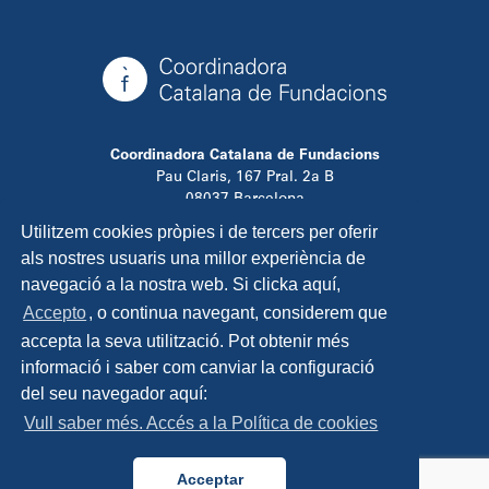
Coordinadora Catalana de Fundacions
Pau Claris, 167 Pral. 2a B
08037 Barcelona
T. 934 881 480
Utilitzem cookies pròpies i de tercers per oferir
info@ccfundacions.cat
als nostres usuaris una millor experiència de
navegació a la nostra web. Si clicka aquí,
Accepto
, o continua navegant, considerem que
accepta la seva utilització. Pot obtenir més
Contacta
informació i saber com canviar la configuració
Avís legal
del seu navegador aquí:
Política de privadesa
Vull saber més. Accés a la Política de cookies
Política de cookies
Disseny i programació:
TipTop Learning
Acceptar