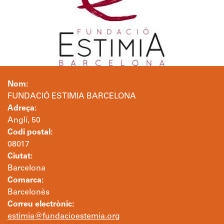
Nom:
FUNDACIÓ ESTIMIA BARCELONA
Adreça:
Anglí, 50
Codi postal:
08017
Ciutat:
Barcelona
Comarca:
Barcelonès
Correu electrònic:
estimia@fundacioestemia.org