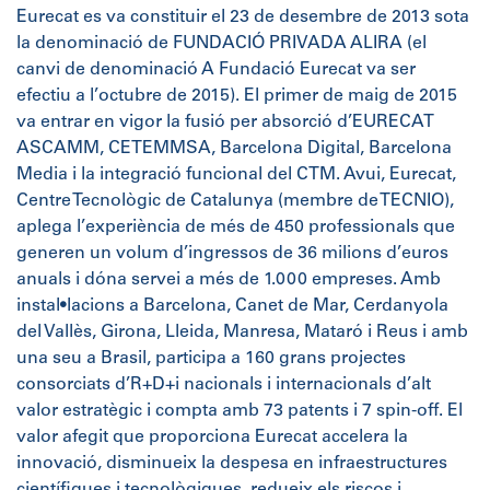
Eurecat es va constituir el 23 de desembre de 2013 sota
la denominació de FUNDACIÓ PRIVADA ALIRA (el
canvi de denominació A Fundació Eurecat va ser
efectiu a l’octubre de 2015). El primer de maig de 2015
va entrar en vigor la fusió per absorció d’EURECAT
ASCAMM, CETEMMSA, Barcelona Digital, Barcelona
Media i la integració funcional del CTM. Avui, Eurecat,
Centre Tecnològic de Catalunya (membre de TECNIO),
aplega l’experiència de més de 450 professionals que
generen un volum d’ingressos de 36 milions d’euros
anuals i dóna servei a més de 1.000 empreses. Amb
instal•lacions a Barcelona, Canet de Mar, Cerdanyola
del Vallès, Girona, Lleida, Manresa, Mataró i Reus i amb
una seu a Brasil, participa a 160 grans projectes
consorciats d’R+D+i nacionals i internacionals d’alt
valor estratègic i compta amb 73 patents i 7 spin-off. El
valor afegit que proporciona Eurecat accelera la
innovació, disminueix la despesa en infraestructures