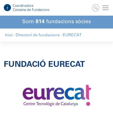
Salta
al
contingut
Som
814
fundacions sòcies
Inici
·
Directori de fundacions
·
EURECAT
FUNDACIÓ EURECAT