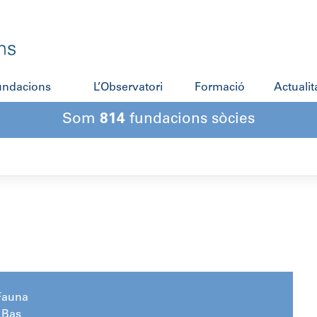
fundacions
L’Observatori
Formació
Actualit
Som
814
fundacions sòcies
Fauna
n Bas