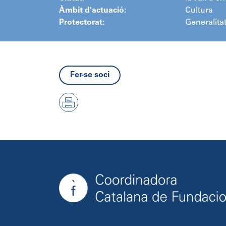
Àmbit d'actuació:
Cultura
Protectorat:
Generalita
Fer-se soci