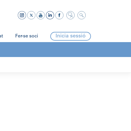
Inicia sessió
at
Fer-se soci