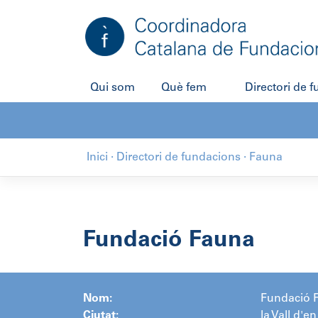
Salta
al
contingut
Qui som
Què fem
Directori de 
Inici
·
Directori de fundacions
·
Fauna
Fundació Fauna
Nom:
Fundació 
Ciutat:
la Vall d'e