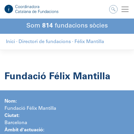
Salta
al
contingut
Som
814
fundacions sòcies
Inici
·
Directori de fundacions
·
Félix Mantilla
Fundació Félix Mantilla
Nom:
Fundació Félix Mantilla
Ciutat:
Barcelona
Àmbit d'actuació: