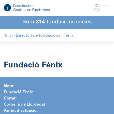
Salta
al
contingut
Som
814
fundacions sòcies
Inici
·
Directori de fundacions
·
Fènix
Fundació Fènix
Nom:
Fundació Fènix
Ciutat:
Cornellà de Llobregat
Àmbit d'actuació: