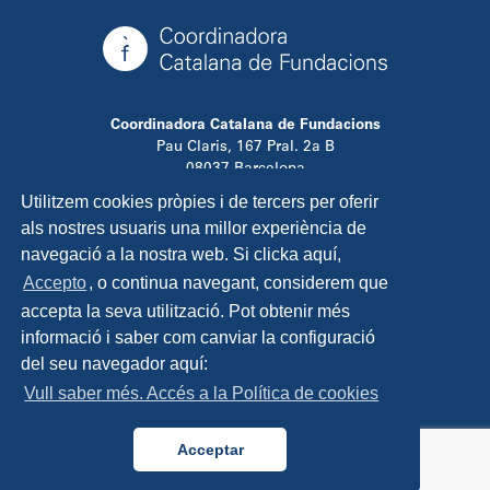
Coordinadora Catalana de Fundacions
Pau Claris, 167 Pral. 2a B
08037 Barcelona
T. 934 881 480
Utilitzem cookies pròpies i de tercers per oferir
info@ccfundacions.cat
als nostres usuaris una millor experiència de
navegació a la nostra web. Si clicka aquí,
Accepto
, o continua navegant, considerem que
accepta la seva utilització. Pot obtenir més
Contacta
informació i saber com canviar la configuració
Avís legal
del seu navegador aquí:
Política de privadesa
Vull saber més. Accés a la Política de cookies
Política de cookies
Disseny i programació:
TipTop Learning
Acceptar