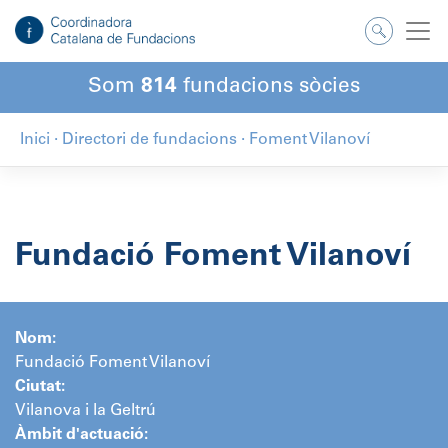
Salta
al
contingut
Som
814
fundacions sòcies
Inici
·
Directori de fundacions
·
Foment Vilanoví
Fundació Foment Vilanoví
Nom:
Fundació Foment Vilanoví
Ciutat:
Vilanova i la Geltrú
Àmbit d'actuació: