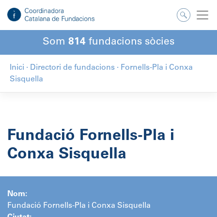
Salta
al
contingut
Som
814
fundacions sòcies
Inici
·
Directori de fundacions
·
Fornells-Pla i Conxa
Sisquella
Fundació Fornells-Pla i
Conxa Sisquella
Nom:
Fundació Fornells-Pla i Conxa Sisquella