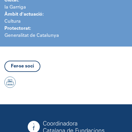
Ciutat:
la Garriga
Àmbit d'actuació:
Cultura
Protectorat:
Generalitat de Catalunya
Fer-se soci