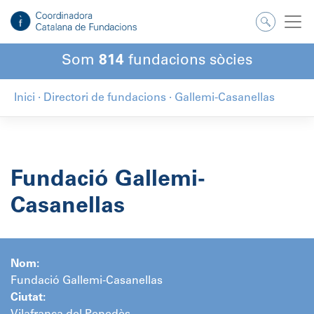
Salta
al
contingut
Som
814
fundacions sòcies
Inici
·
Directori de fundacions
·
Gallemi-Casanellas
Fundació Gallemi-
Casanellas
Nom:
Fundació Gallemi-Casanellas
Ciutat: