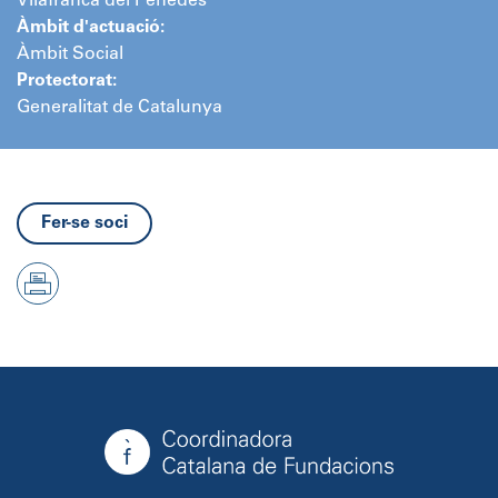
Vilafranca del Penedès
Àmbit d'actuació:
Àmbit Social
Protectorat:
Generalitat de Catalunya
Fer-se soci