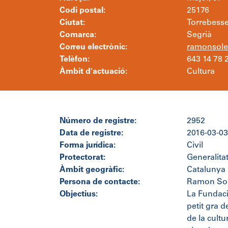
Codi postal:
25176
Ciutat:
Torrebess
Comarca:
Segrià
Correu electrònic:
ramonsole
Telèfon:
643 14 78 
Àmbit d'actuació:
Cultura
Número de registre:
2952
Data de registre:
2016-03-03
Forma jurídica:
Civil
Protectorat:
Generalita
Àmbit geogràfic:
Catalunya
Persona de contacte:
Ramon Sol
Objectius:
La Fundació
petit gra d
de la cult