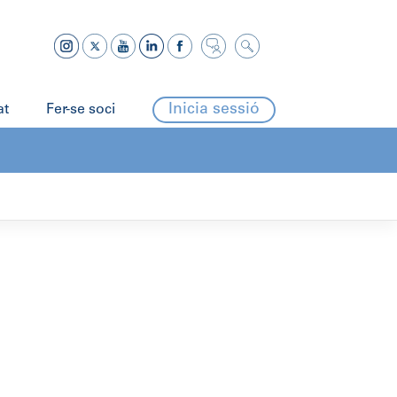
Inicia sessió
at
Fer-se soci