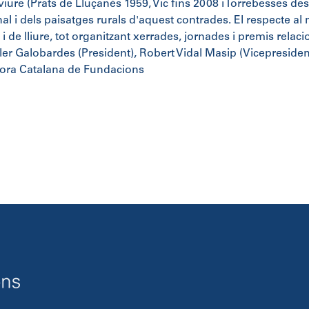
viure (Prats de Lluçanès 1959, Vic fins 2008 i Torrebesses des 
al i dels paisatges rurals d'aquest contrades. El respecte al
i de lliure, tot organitzant xerrades, jornades i premis relaci
r Galobardes (President), Robert Vidal Masip (Vicepresident
ora Catalana de Fundacions