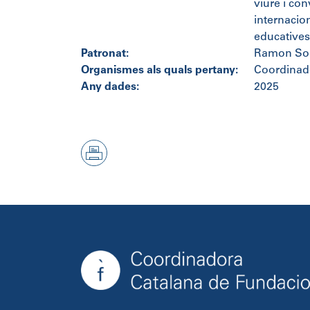
viure i con
internacion
educatives 
Patronat:
Ramon Sole
Organismes als quals pertany:
Coordinad
Any dades:
2025