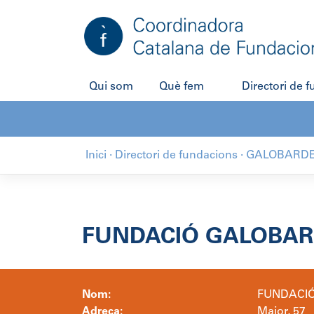
Salta
al
contingut
Qui som
Què fem
Directori de 
Inici
·
Directori de fundacions
·
GALOBARDES
FUNDACIÓ GALOBARD
Nom:
FUNDACIÓ
Adreça:
Major, 57