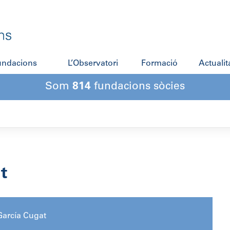
fundacions
L’Observatori
Formació
Actualit
Som
814
fundacions sòcies
t
García Cugat