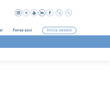
Inicia sessió
at
Fer-se soci