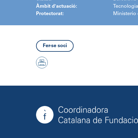
Àmbit d'actuació:
Tecnologia
Protectorat:
Ministerio
Fer-se soci