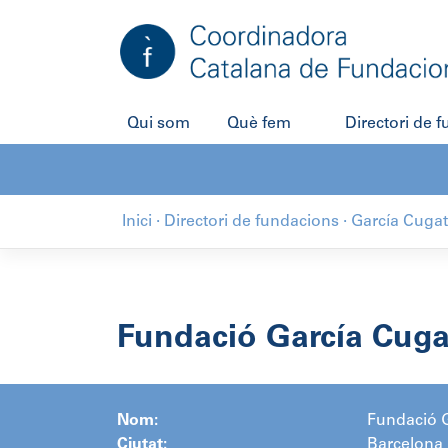
Salta
al
contingut
Qui som
Què fem
Directori de 
Inici
·
Directori de fundacions
·
García Cugat
Fundació García Cuga
Nom:
Fundació 
Ciutat:
Barcelona