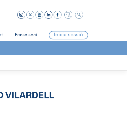
Inicia sessió
at
Fer-se soci
 VILARDELL