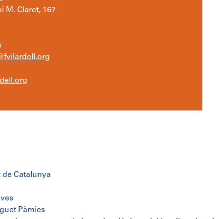
i M. Claret, 167
s
fvilardell.org
dell.org
t de Catalunya
ives
nguet Pàmies