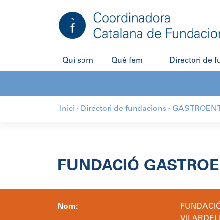
Salta
al
contingut
Qui som
Què fem
Directori de 
Inici
·
Directori de fundacions
·
GASTROENT
FUNDACIÓ GASTROEN
Nom:
FUNDACIÓ
VILARDEL