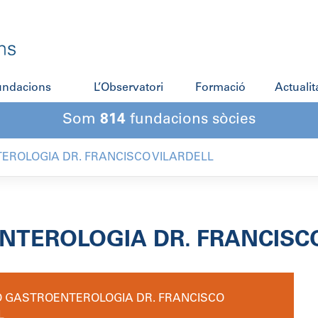
fundacions
L’Observatori
Formació
Actualit
Som
814
fundacions sòcies
EROLOGIA DR. FRANCISCO VILARDELL
TEROLOGIA DR. FRANCISCO
 GASTROENTEROLOGIA DR. FRANCISCO
L