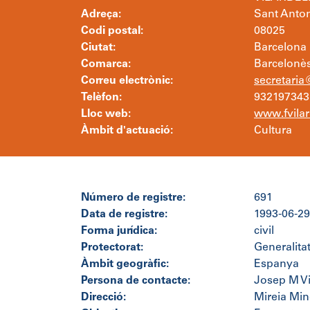
Adreça:
Sant Anton
Codi postal:
08025
Ciutat:
Barcelona
Comarca:
Barcelonè
Correu electrònic:
secretaria@
Telèfon:
932197343
Lloc web:
www.fvilar
Àmbit d'actuació:
Cultura
Número de registre:
691
Data de registre:
1993-06-29
Forma jurídica:
civil
Protectorat:
Generalita
Àmbit geogràfic:
Espanya
Persona de contacte:
Josep M V
Direcció:
Mireia Mi