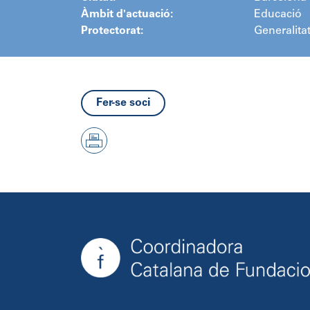
Àmbit d'actuació:
Educació
Protectorat:
Generalita
Fer-se soci