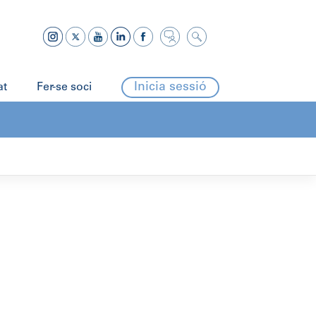
Inicia sessió
at
Fer-se soci