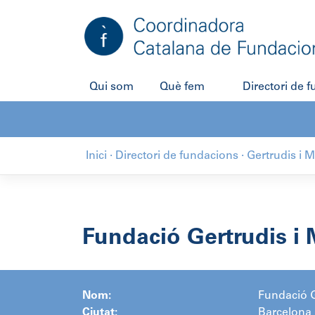
Salta
al
contingut
Qui som
Què fem
Directori de 
Inici
·
Directori de fundacions
·
Gertrudis i 
Fundació Gertrudis i 
Nom:
Fundació G
Ciutat:
Barcelona