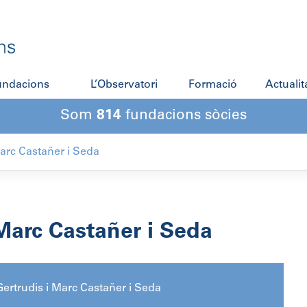
fundacions
L’Observatori
Formació
Actualit
Som
814
fundacions sòcies
Marc Castañer i Seda
Marc Castañer i Seda
ertrudis i Marc Castañer i Seda