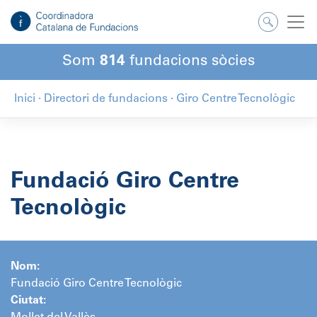
Salta
al
contingut
Som
814
fundacions sòcies
Inici
·
Directori de fundacions
·
Giro Centre Tecnològic
Fundació Giro Centre
Tecnològic
Nom:
Fundació Giro Centre Tecnològic
Ciutat: