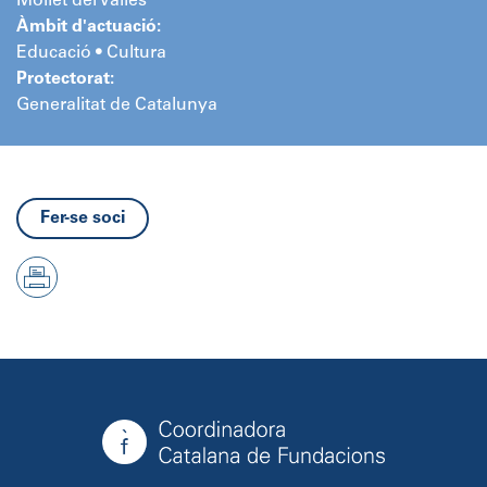
Mollet del Vallès
Àmbit d'actuació:
Educació • Cultura
Protectorat:
Generalitat de Catalunya
Fer-se soci