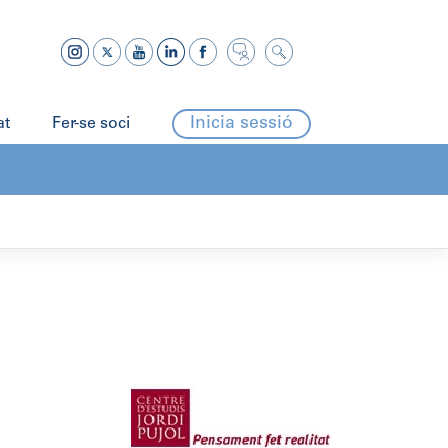
Inicia sessió
at
Fer-se soci