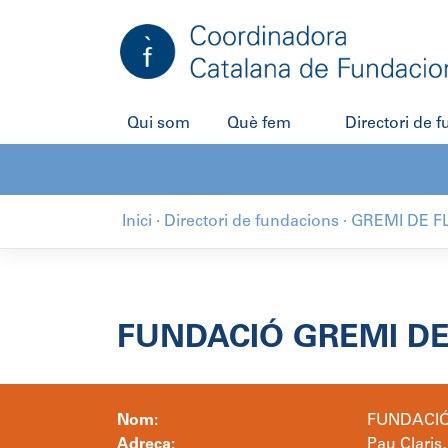
Salta
al
contingut
Qui som
Què fem
Directori de 
Inici
·
Directori de fundacions
·
GREMI DE 
FUNDACIÓ GREMI D
Nom:
FUNDACIÓ
Adreça:
Pau Claris,