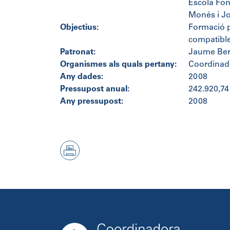
Escolá Fon
Monés i Jo
Objectius:
Formació pr
compatibles
Patronat:
Jaume Bert
Organismes als quals pertany:
Coordinad
Any dades:
2008
Pressupost anual:
242.920,74
Any pressupost:
2008