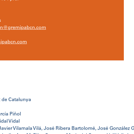
s
cn@gremipabcn.com
0
ipabcn.com
t de Catalunya
rcía Piñol
dal Vidal
Javier Vilamala Vilá, José Ribera Bartolomé, José González