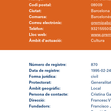
Codi postal:
08009
Ciutat:
Barcelona
Comarca:
Barcelonè
Correu electrònic:
gremipab
Telèfon:
93215550
Lloc web:
www.grem
Àmbit d'actuació:
Cultura
Número de registre:
870
Data de registre:
1995-02-24
Forma jurídica:
civil
Protectorat:
Generalita
Àmbit geogràfic:
Local
Persona de contacte:
Cristina Ga
Direcció:
Francesc Vi
Fundadors:
Francisco 