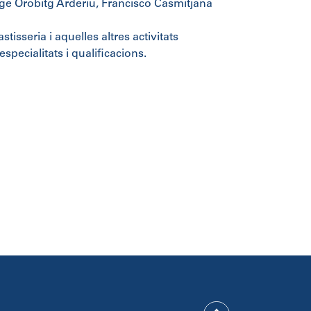
rge Orobitg Arderiu, Francisco Casmitjana
tisseria i aquelles altres activitats
specialitats i qualificacions.