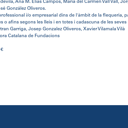
devila, Ana M. Elías Campos, María del Carmen Vall Vall, Jo
sé González Oliveros.
ofessional i/o empresarial dins de l'àmbit de la flequeria, pas
 o afins segons les lleis i en totes i cadascuna de les seves e
ran Garriga, Josep Gonzalez Oliveros, Xavier Vilamala Vilà
ora Catalana de Fundacions
 €