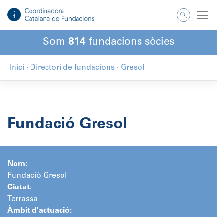
Salta
al
contingut
Som
814
fundacions sòcies
Inici
·
Directori de fundacions
·
Gresol
Fundació Gresol
Nom:
Fundació Gresol
Ciutat:
Terrassa
Àmbit d'actuació: