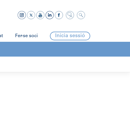
Inicia sessió
at
Fer-se soci