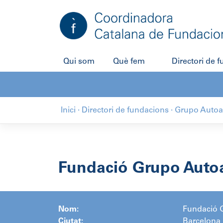
Salta
al
contingut
Qui som
Què fem
Directori de 
Inici
·
Directori de fundacions
·
Grupo Autoa
Fundació Grupo Auto
Nom:
Fundació 
Ciutat:
Barcelona