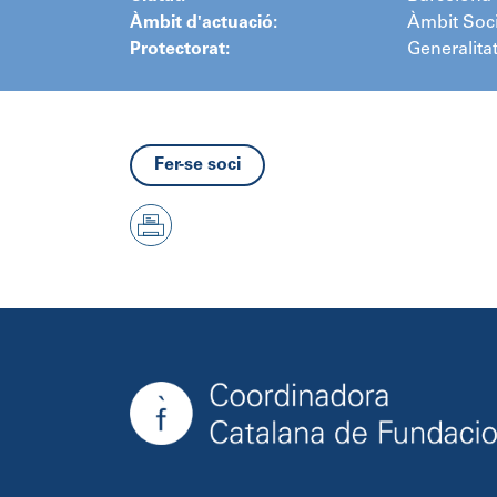
Àmbit d'actuació:
Àmbit Soci
Protectorat:
Generalita
Fer-se soci