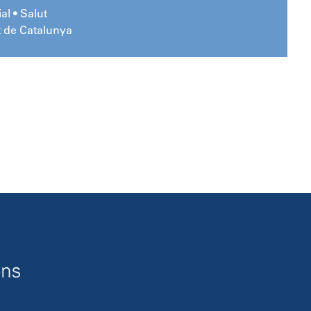
al • Salut
t de Catalunya