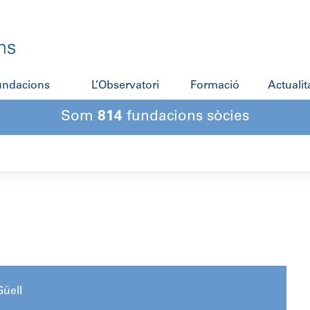
fundacions
L’Observatori
Formació
Actualit
Som
814
fundacions sòcies
üell