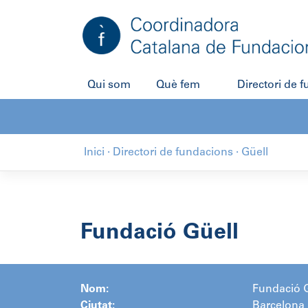
Salta
al
contingut
Qui som
Què fem
Directori de 
Inici
·
Directori de fundacions
·
Güell
Fundació Güell
Nom:
Fundació G
Ciutat:
Barcelona