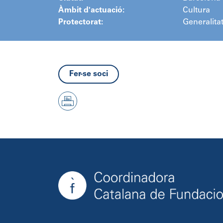
Àmbit d'actuació:
Cultura
Protectorat:
Generalita
Fer-se soci