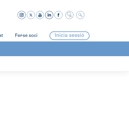
Inicia sessió
at
Fer-se soci