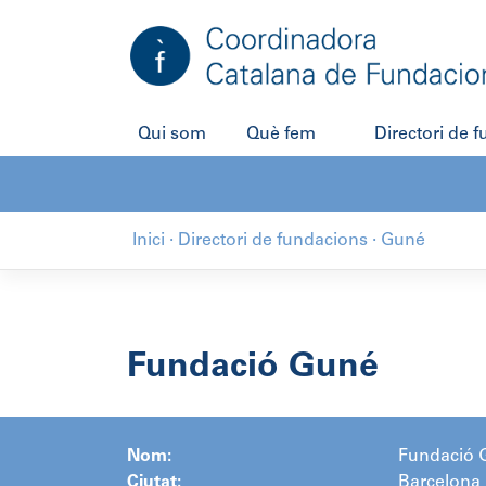
Salta
al
contingut
Qui som
Què fem
Directori de 
Inici
·
Directori de fundacions
·
Guné
Fundació Guné
Nom:
Fundació 
Ciutat:
Barcelona