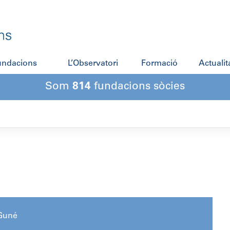
fundacions
L’Observatori
Formació
Actualit
Som
814
fundacions sòcies
Guné