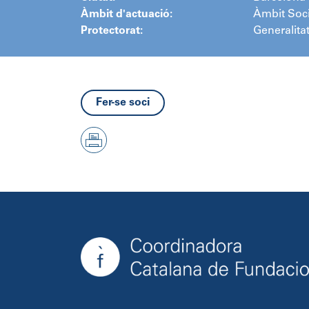
Àmbit d'actuació:
Àmbit Soci
Protectorat:
Generalita
Fer-se soci