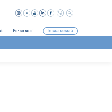
Inicia sessió
at
Fer-se soci