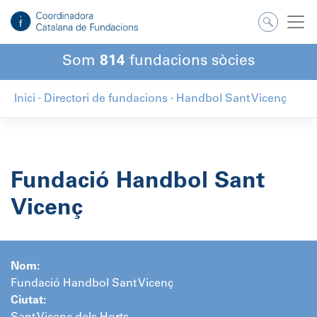
Salta
al
contingut
Som
814
fundacions sòcies
Inici
·
Directori de fundacions
·
Handbol Sant Vicenç
Fundació Handbol Sant
Vicenç
Nom:
Fundació Handbol Sant Vicenç
Ciutat: