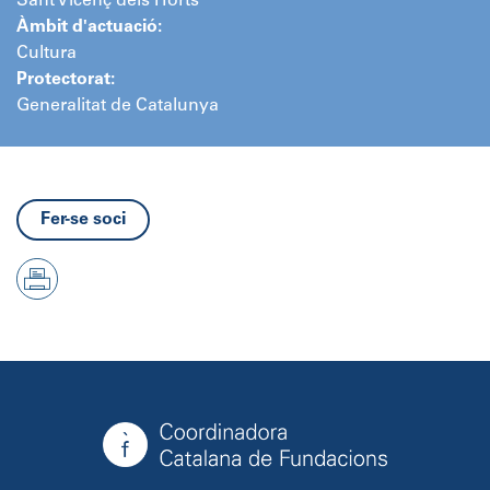
Sant Vicenç dels Horts
Àmbit d'actuació:
Cultura
Protectorat:
Generalitat de Catalunya
Fer-se soci