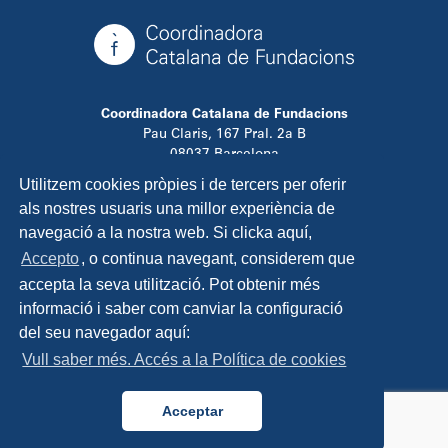
Coordinadora Catalana de Fundacions
Pau Claris, 167 Pral. 2a B
08037 Barcelona
T. 934 881 480
Utilitzem cookies pròpies i de tercers per oferir
info@ccfundacions.cat
als nostres usuaris una millor experiència de
navegació a la nostra web. Si clicka aquí,
Accepto
, o continua navegant, considerem que
accepta la seva utilització. Pot obtenir més
Contacta
informació i saber com canviar la configuració
Avís legal
del seu navegador aquí:
Política de privadesa
Vull saber més. Accés a la Política de cookies
Política de cookies
Disseny i programació:
TipTop Learning
Acceptar