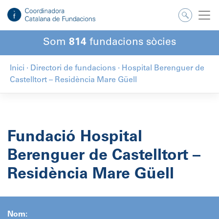
Salta
al
contingut
Som
814
fundacions sòcies
Inici
·
Directori de fundacions
·
Hospital Berenguer de
Castelltort – Residència Mare Güell
Fundació Hospital
Berenguer de Castelltort –
Residència Mare Güell
Nom: