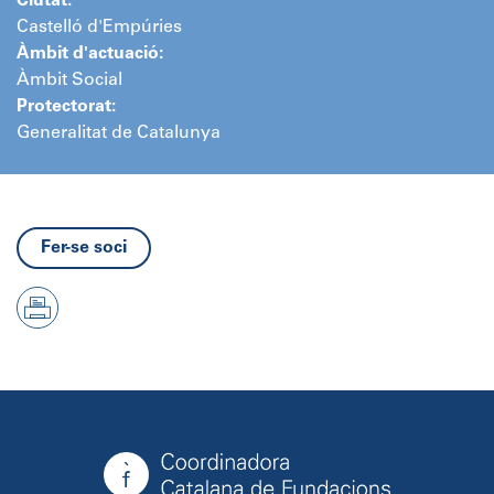
Ciutat:
Castelló d'Empúries
Àmbit d'actuació:
Àmbit Social
Protectorat:
Generalitat de Catalunya
Fer-se soci