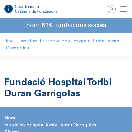
Salta
al
contingut
Som
814
fundacions sòcies
Inici
·
Directori de fundacions
·
Hospital Toribi Duran
Garrigolas
Fundació Hospital Toribi
Duran Garrigolas
Nom:
Fundació Hospital Toribi Duran Garrigolas