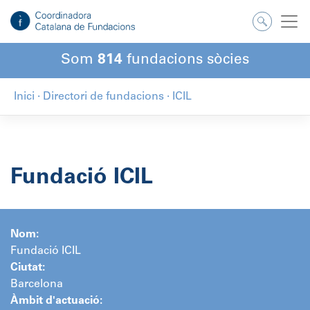
Salta
al
contingut
Som
814
fundacions sòcies
Inici
·
Directori de fundacions
·
ICIL
Fundació ICIL
Nom:
Fundació ICIL
Ciutat:
Barcelona
Àmbit d'actuació: