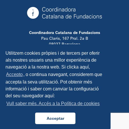
Coordinadora Catalana de Fundacions
Pau Claris, 167 Pral. 2a B
08037 Barcelona
T. 934 881 480
Utilitzem cookies pròpies i de tercers per oferir
info@ccfundacions.cat
als nostres usuaris una millor experiència de
navegació a la nostra web. Si clicka aquí,
Accepto
, o continua navegant, considerem que
accepta la seva utilització. Pot obtenir més
Contacta
informació i saber com canviar la configuració
Avís legal
del seu navegador aquí:
Política de privadesa
Vull saber més. Accés a la Política de cookies
Política de cookies
Disseny i programació:
TipTop Learning
Acceptar