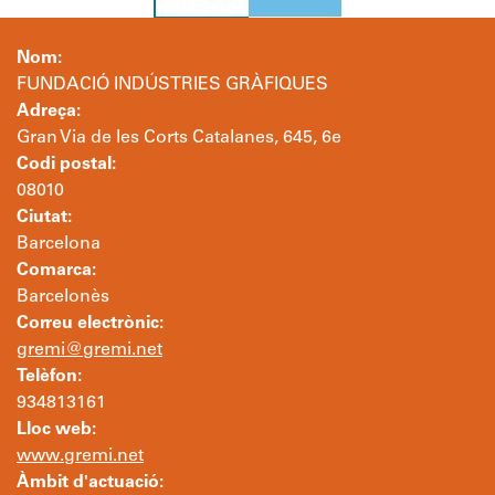
Nom:
FUNDACIÓ INDÚSTRIES GRÀFIQUES
Adreça:
Gran Via de les Corts Catalanes, 645, 6e
Codi postal:
08010
Ciutat:
Barcelona
Comarca:
Barcelonès
Correu electrònic:
gremi@gremi.net
Telèfon:
934813161
Lloc web:
www.gremi.net
Àmbit d'actuació: