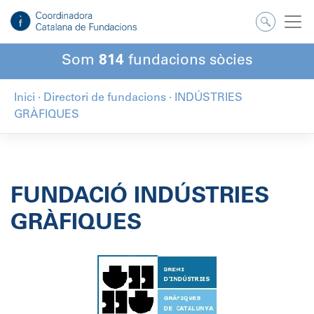
Salta
al
contingut
Som
814
fundacions sòcies
Inici
·
Directori de fundacions
·
INDÚSTRIES
GRÀFIQUES
FUNDACIÓ INDÚSTRIES
GRÀFIQUES