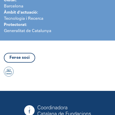
Ciutat:
Barcelona
Àmbit d'actuació:
Tecnologia i Recerca
Protectorat:
Generalitat de Catalunya
Fer-se soci