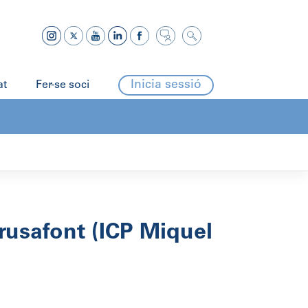
Inicia sessió
at
Fer-se soci
rusafont (ICP Miquel