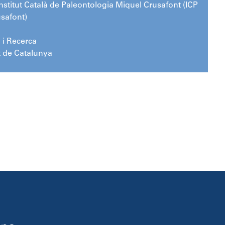
nstitut Català de Paleontologia Miquel Crusafont (ICP
safont)
 i Recerca
t de Catalunya