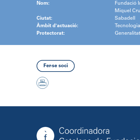
Nom:
Fundació I
Miquel Cru
Ciutat:
Sabadell
Àmbit d'actuació:
Tecnologia
Protectorat:
Generalita
Fer-se soci