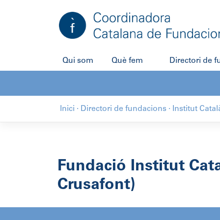
Salta
al
contingut
Qui som
Què fem
Directori de 
Inici
·
Directori de fundacions
·
Institut Cat
Fundació Institut Cat
Crusafont)