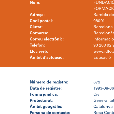
Nom:
FUNDACIÓ
FORMACIÓ 
Adreça:
Rambla del
Codi postal:
08001
Ciutat:
Barcelona
Comarca:
Barcelonè
Correu electrònic:
informaci
Telèfon:
93 268 92 
Lloc web:
www.idfo.
Àmbit d'actuació:
Educació
Número de registre:
679
Data de registre:
1993-08-06
Forma jurídica:
Civil
Protectorat:
Generalita
Àmbit geogràfic:
Catalunya
Persona de contacte:
Rosa Cente