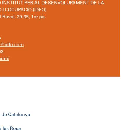
 INSTITUT PER AL DESENVOLUPAMENT DE LA
I L’OCUPACIÓ (IDFO)
 Raval, 29-35, 1er pis
s
o@idfo.com
92
com/
t de Catalunya
lles Rosa