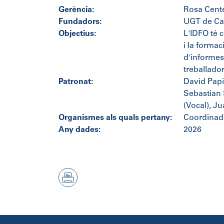
Gerència:
Rosa Cente
Fundadors:
UGT de Ca
Objectius:
L'IDFO té 
i la formac
d'informes,
treballador
Patronat:
David Papio
Sebastian 
(Vocal), J
Organismes als quals pertany:
Coordinad
Any dades:
2026