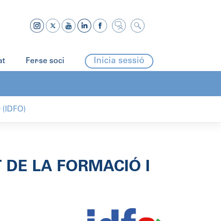
Inicia sessió
at
Fer-se soci
(IDFO)
DE LA FORMACIÓ I