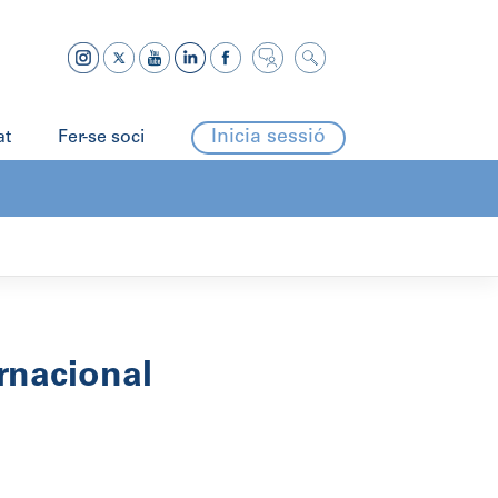
Inicia sessió
at
Fer-se soci
ernacional