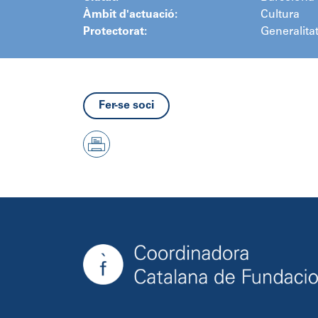
Àmbit d'actuació:
Cultura
Protectorat:
Generalita
Fer-se soci