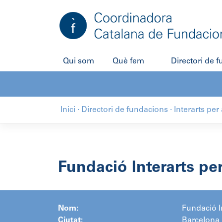
Salta
al
contingut
Qui som
Què fem
Directori de 
Inici
·
Directori de fundacions
·
Interarts per
Fundació Interarts per
Nom:
Fundació I
Ciutat:
Barcelona