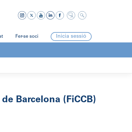
Inicia sessió
at
Fer-se soci
 de Barcelona (FiCCB)