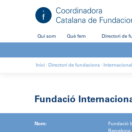
Salta
al
contingut
Qui som
Què fem
Directori de 
Inici
·
Directori de fundacions
·
Internaciona
Fundació Internacion
Nom:
Fundació I
Barcelona 