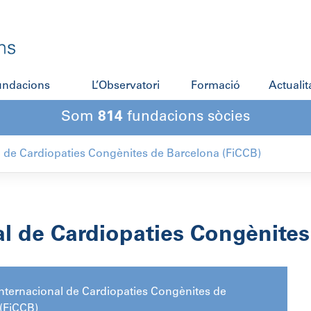
fundacions
L’Observatori
Formació
Actualit
Som
814
fundacions sòcies
l de Cardiopaties Congènites de Barcelona (FiCCB)
al de Cardiopaties Congènites
nternacional de Cardiopaties Congènites de
(FiCCB)