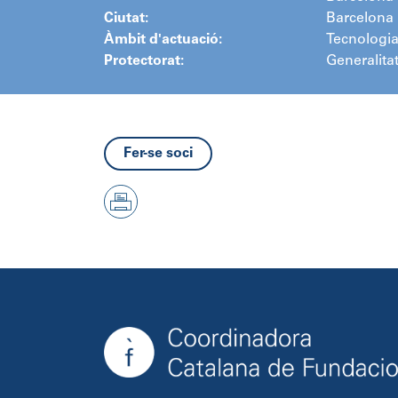
Ciutat:
Barcelona
Àmbit d'actuació:
Tecnologia
Protectorat:
Generalita
Fer-se soci