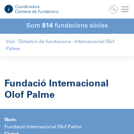
Salta
al
contingut
Som
814
fundacions sòcies
Inici
·
Directori de fundacions
·
Internacional Olof
Palme
Fundació Internacional
Olof Palme
Nom:
Fundació Internacional Olof Palme