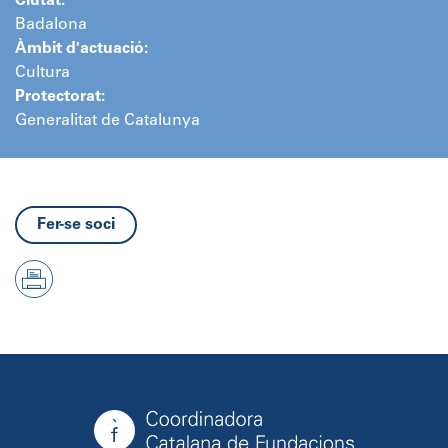
Ciutat:
Badalona
Àmbit d'actuació:
Cultura
Protectorat:
Generalitat de Catalunya
Fer-se soci