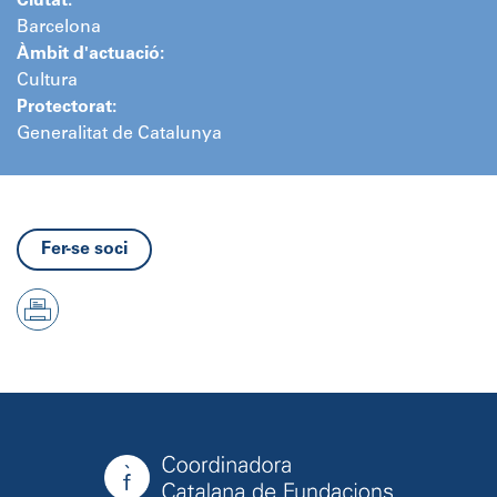
Ciutat:
Barcelona
Àmbit d'actuació:
Cultura
Protectorat:
Generalitat de Catalunya
Fer-se soci