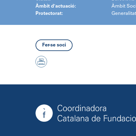
Àmbit d'actuació:
Àmbit Soci
Protectorat:
Generalita
Fer-se soci