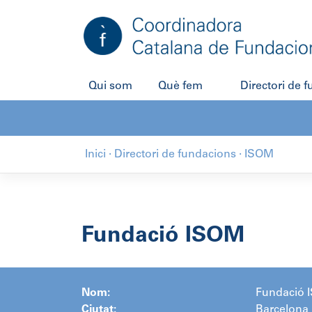
Salta
al
contingut
Qui som
Què fem
Directori de 
Inici
·
Directori de fundacions
·
ISOM
Fundació ISOM
Nom:
Fundació 
Ciutat:
Barcelona