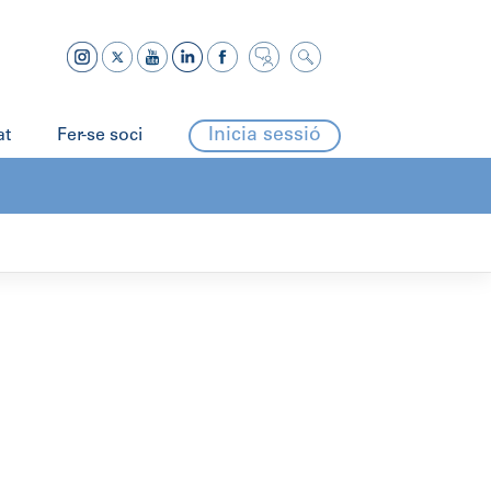
Inicia sessió
at
Fer-se soci