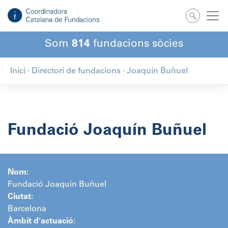
Salta
al
contingut
Som
814
fundacions sòcies
Inici
·
Directori de fundacions
·
Joaquín Buñuel
Fundació Joaquín Buñuel
Nom:
Fundació Joaquín Buñuel
Ciutat:
Barcelona
Àmbit d'actuació: