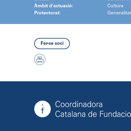
Àmbit d'actuació:
Cultura
Protectorat:
Generalita
Fer-se soci