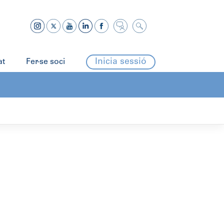
Inicia sessió
at
Fer-se soci