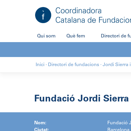
Salta
al
contingut
Qui som
Què fem
Directori de 
Inici
·
Directori de fundacions
·
Jordi Sierra 
Fundació Jordi Sierra 
Nom:
Fundació J
Ciutat:
Barcelona